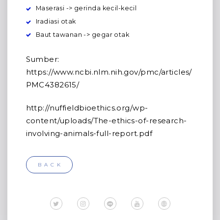
Maserasi -> gerinda kecil-kecil
Iradiasi otak
Baut tawanan -> gegar otak
Sumber:
https://www.ncbi.nlm.nih.gov/pmc/articles/
PMC4382615/
http://nuffieldbioethics.org/wp-
content/uploads/The-ethics-of-research-
involving-animals-full-report.pdf
BACK